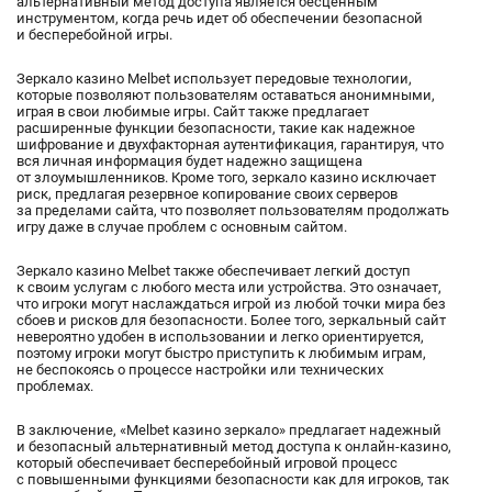
альтернативный метод доступа является бесценным
инструментом, когда речь идет об обеспечении безопасной
и бесперебойной игры.
Зеркало казино Melbet использует передовые технологии,
которые позволяют пользователям оставаться анонимными,
играя в свои любимые игры. Сайт также предлагает
расширенные функции безопасности, такие как надежное
шифрование и двухфакторная аутентификация, гарантируя, что
вся личная информация будет надежно защищена
от злоумышленников. Кроме того, зеркало казино исключает
риск, предлагая резервное копирование своих серверов
за пределами сайта, что позволяет пользователям продолжать
игру даже в случае проблем с основным сайтом.
Зеркало казино Melbet также обеспечивает легкий доступ
к своим услугам с любого места или устройства. Это означает,
что игроки могут наслаждаться игрой из любой точки мира без
сбоев и рисков для безопасности. Более того, зеркальный сайт
невероятно удобен в использовании и легко ориентируется,
поэтому игроки могут быстро приступить к любимым играм,
не беспокоясь о процессе настройки или технических
проблемах.
В заключение, «Melbet казино зеркало» предлагает надежный
и безопасный альтернативный метод доступа к онлайн-казино,
который обеспечивает бесперебойный игровой процесс
с повышенными функциями безопасности как для игроков, так