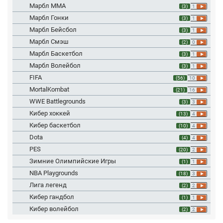
Марбл ММА
(3)
1
Марбл Гонки
(3)
1
Марбл Бейсбол
(3)
1
Марбл Смэш
(2)
0
Марбл Баскетбол
(3)
1
Марбл Волейбол
(3)
1
FIFA
(56)
10
MortalKombat
(21)
16
WWE Battlegrounds
(3)
3
Кибер хоккей
(13)
4
Кибер баскетбол
(10)
4
Dota
(4)
4
PES
(20)
2
Зимние Олимпийские Игры
(1)
1
NBA Playgrounds
(18)
3
Лига легенд
(2)
2
Кибер гандбол
(1)
1
Кибер волейбол
(2)
2