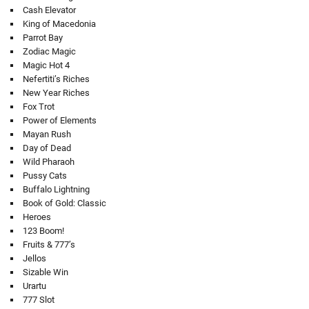
Cash Elevator
King of Macedonia
Parrot Bay
Zodiac Magic
Magic Hot 4
Nefertiti’s Riches
New Year Riches
Fox Trot
Power of Elements
Mayan Rush
Day of Dead
Wild Pharaoh
Pussy Cats
Buffalo Lightning
Book of Gold: Classic
Heroes
123 Boom!
Fruits & 777’s
Jellos
Sizable Win
Urartu
777 Slot